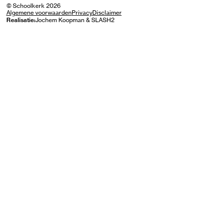
© Schoolkerk 2026
Algemene voorwaarden
Privacy
Disclaimer
Jochem Koopman
&
SLASH2
Realisatie: