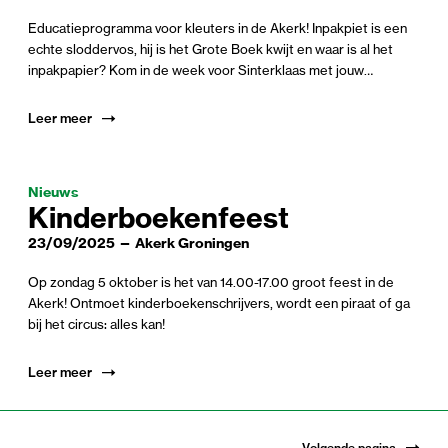
Educatieprogramma voor kleuters in de Akerk! Inpakpiet is een
echte sloddervos, hij is het Grote Boek kwijt en waar is al het
inpakpapier? Kom in de week voor Sinterklaas met jouw
hulppieten naar de Akerk.
Leer meer
Nieuws
Kinder­boeken­feest
23/09/2025 — Akerk Groningen
Op zondag 5 oktober is het van 14.00-17.00 groot feest in de
Akerk! Ontmoet kinderboekenschrijvers, wordt een piraat of ga
bij het circus: alles kan!
Leer meer
Volgende pagina