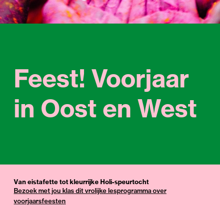
Feest! Voorjaar
in Oost en West
Van eistafette tot kleurrijke Holi-speurtocht
Bezoek met jou klas dit vrolijke lesprogramma over
voorjaarsfeesten